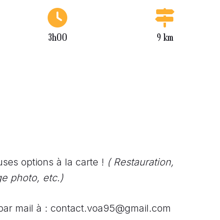
3h00
9 km
es options à la carte !
( Restauration,
e photo, etc.)
ar mail à : contact.voa95@gmail.com